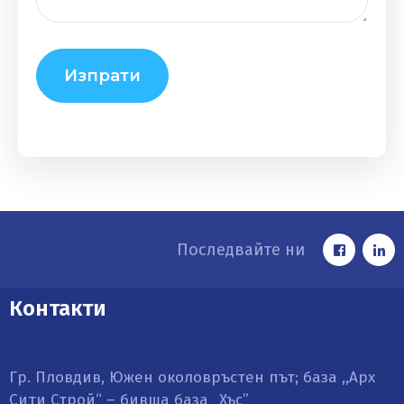
Последвайте ни
Контакти
Гр. Пловдив, Южен околовръстен път; база ,,Арх
Сити Строй“ – бивша база „Хъс”