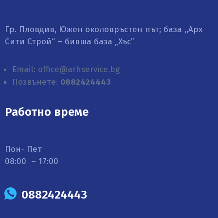
Гр. Пловдив, Южен околовръстен път; база ,,Арх
Сити Строй“ – бивша база „Хъс”
Email: office@arhservice.bg
Позвънете:
0882424443
Работно време
Пон- Пет
08:00 – 17:00
0882424443