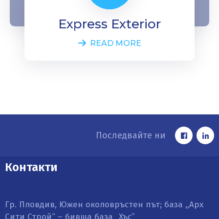
Express Exterior
READ MORE
Последвайте ни
Контакти
Гр. Пловдив, Южен околовръстен път; база ,,Арх
Сити Строй“ – бивша база „Хъс”